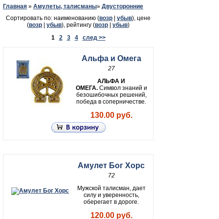
Главная
»
Амулеты, талисманы
»
Двусторонние
Сортировать по: наименованию (
возр
|
убыв
), цене
(
возр
|
убыв
), рейтингу (
возр
|
убыв
)
1
2
3
4
след >>
Альфа и Омега
27
АЛЬФА И
ОМЕГА.
Символ знаний и
безошибочных решений,
победа в соперничестве.
130.00 руб.
Амулет Бог Хорс
72
Мужской талисман, дает
силу и уверенность,
оберегает в дороге.
120.00 руб.