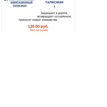
талисман
5
Защищает в дороге,
возвращает потерянное,
приносит новые знакомства.
120.00 руб.
Нет на складе
Божественный
меч со щитом
Тетраморф
42
Божественный меч –
хранит непоколебимость
духа, чистоту помыслов и верность.
130.00 руб.