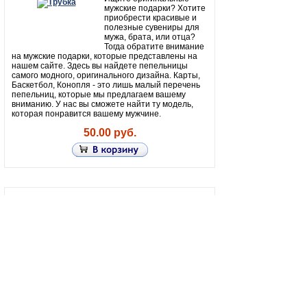
мужские подарки? Хотите
приобрести красивые и
полезные сувениры для
мужа, брата, или отца?
Тогда обратите внимание
на мужские подарки, которые представлены на
нашем сайте. Здесь вы найдете пепельницы
самого модного, оригинального дизайна. Карты,
Баскетбол, Конопля - это лишь малый перечень
пепельниц, которые мы предлагаем вашему
вниманию. У нас вы сможете найти ту модель,
которая понравится вашему мужчине.
50.00 руб.
Трубка
HX255D
Ищите оригинальные
мужские подарки? Хотите
приобрести красивые и
полезные сувениры для
мужа, брата, или отца?
Тогда обратите внимание
на мужские подарки, которые представлены на
нашем сайте. Здесь вы найдете пепельницы