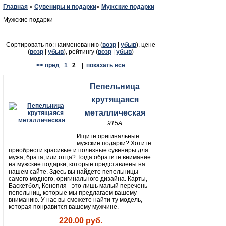
Главная
»
Сувениры и подарки
»
Мужские подарки
Мужские подарки
Сортировать по: наименованию (
возр
|
убыв
), цене
(
возр
|
убыв
), рейтингу (
возр
|
убыв
)
<< пред
1
2
|
показать все
Пепельница
крутящаяся
металлическая
915A
Ищите оригинальные
мужские подарки? Хотите
приобрести красивые и полезные сувениры для
мужа, брата, или отца? Тогда обратите внимание
на мужские подарки, которые представлены на
нашем сайте. Здесь вы найдете пепельницы
самого модного, оригинального дизайна. Карты,
Баскетбол, Конопля - это лишь малый перечень
пепельниц, которые мы предлагаем вашему
вниманию. У нас вы сможете найти ту модель,
которая понравится вашему мужчине.
220.00 руб.