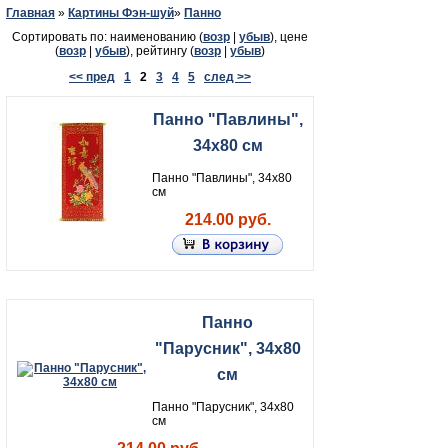
Главная
»
Картины Фэн-шуй
»
Панно
Сортировать по: наименованию (
возр
|
убыв
), цене
(
возр
|
убыв
), рейтингу (
возр
|
убыв
)
<< пред
1
2
3
4
5
след >>
Панно "Павлины",
34х80 см
Панно "Павлины", 34х80
см
214.00 руб.
Панно
"Парусник", 34х80
см
Панно "Парусник", 34х80
см