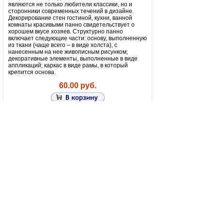
являются не только любители классики, но и
сторонники современных течений в дизайне.
Декорирование стен гостиной, кухни, ванной
комнаты красивыми панно свидетельствует о
хорошем вкусе хозяев. Структурно панно
включает следующие части: основу, выполненную
из ткани (чаще всего – в виде холста), с
нанесенным на нее живописным рисунком;
декоративные элементы, выполненные в виде
аппликаций; каркас в виде рамы, в который
крепится основа.
60.00 руб.
Панно 20х45 см
Собака на
долларах
па057-5
Панно – особое
украшение для стен,
которое на протяжении нескольких тысячелетий
используется в качестве элемента декора.
Широкую известность получили китайские панно.