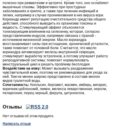
полезно при ревматизме и артрите. Кроме того, оно ослабляет
мышечные спазмы. Эффективно при простудных
заболеваниях и гриппе, а также при лечении инфекций в
легких, например в случае проникновения в них вируса кори.
Кориандр имеет репутацию очистительного средства общего
действия, способного выводить из организма токсины и
жидкость. Стимулирующий эффект объясняется
тонизирующим влиянием на селезенку, которая, согласно
представлениям индусов, напрямую связана с праной -
источником жизненной энергии. Масло кориандра
восстанавливает силы при истощении, хронической усталости,
также помогает от головной боли. Считается, что масло
кориандра активизирует железы внутренней секреции,
стимулирует выработку эстрогенов, а потому улучшает работу
репродуктивной системы: помогает нормализовать
менструальный цикл и решить проблему бесплодия.
Воздействие на кожу:
Может вызывать раздражение
чувствительной кожи, поэтому не рекомендовано для ухода за
ней. Тем не менее широко представлено в составе многих
видов туалетной воды.
Сочетаемость:
Апельсин, бергамот, жасмин, имбирь, кипарис,
коричник цейлонский, лимон, мелисса лекарственная, нероли,
пеларгония, перец черный, ферула, цитронелла.
Отзывы
Нет отзывов об этом продукте
Написать отзыв