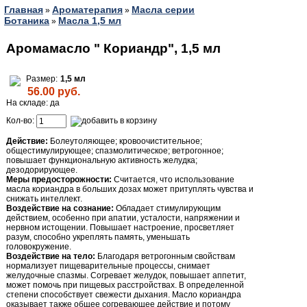
Главная
Ароматерапия
Масла серии
»
»
Ботаника
Масла 1,5 мл
»
Аромамасло " Кориандр", 1,5 мл
Размер:
1,5 мл
56.00 руб.
На складе: да
Кол-во:
Действие:
Болеутоляющее; кровоочистительное;
общестимулирующее; спазмолитическое; ветрогонное;
повышает функциональную активность желудка;
дезодорирующее.
Меры предосторожности:
Считается, что использование
масла кориандра в больших дозах может притуплять чувства и
снижать интеллект.
Воздействие на сознание:
Обладает стимулирующим
действием, особенно при апатии, усталости, напряжении и
нервном истощении. Повышает настроение, просветляет
разум, способно укреплять память, уменьшать
головокружение.
Воздействие на тело:
Благодаря ветрогонным свойствам
нормализует пищеварительные процессы, снимает
желудочные спазмы. Согревает желудок, повышает аппетит,
может помочь при пищевых расстройствах. В определенной
степени способствует свежести дыхания. Масло кориандра
оказывает также общее согревающее действие и потому