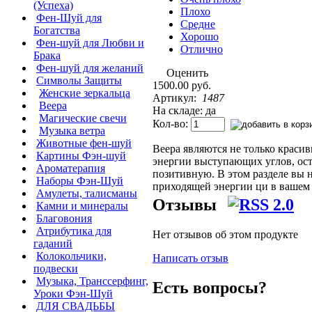
(Успеха)
Плохо
Фен-Шуй для
Средне
Богатства
Хорошо
Фен-шуй для Любви и
Отлично
Брака
Фен-шуй для желаний
Оценить
Символы Защиты
1500.00 руб.
Женские зеркальца
Артикул:
1487
Веера
На складе: да
Магические свечи
Кол-во:
Музыка ветра
Животные фен-шуй
Веера являются не только краси
Картины Фэн-шуй
энергии выступающих углов, ост
Ароматерапия
позитивную. В этом разделе вы н
Наборы Фэн-Шуй
приходящей энергии ци в вашем 
Амулеты, талисманы
Отзывы
Камни и минералы
Благовония
Атрибутика для
Нет отзывов об этом продукте
гаданий
Колокольчики,
Написать отзыв
подвески
Музыка, Транссерфинг,
Есть вопросы?
Уроки Фэн-Шуй
ДЛЯ СВАДЬБЫ