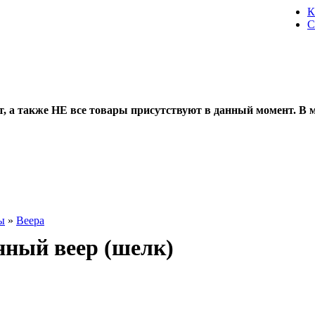
К
С
 также НЕ все товары присутствуют в данный момент. В ма
ы
»
Веера
нный веер (шелк)