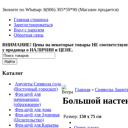
Звоните по Whatsap: 8(906) 305*59*90 (Магазин продается)
Главная страница
Зарегистрироваться
Вход с паролем
Обратная связь
ВНИМАНИЕ! Цены на некоторые товары НЕ соответствуют, а
у продавца о НАЛИЧИИ и ЦЕНЕ.
Каталог
Амулеты Символа года
(Восточный гороскоп)
Главная
»
Символы Защит
Фэн-шуй для
Большой насте
начинающих
(образование)
Фен-шуй для дома
Фен-шуй для Здоровья
Размер:
150 х 75 см
(Целительство)
Фен-шуй для Карьеры
Очень плохо