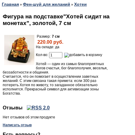
Главная
Фен-шуй для желаний
Хотеи
»
»
Фигура на подставке"Хотей сидит на
монетах", золотой, 7 см
Размер:
7 см
220.00 руб.
На складе: да
Кол-во:
Хотей — один из самых благоприятных
богов счастья, бог благополучия, веселья,
беззаботности и общения.
Считается, что он помогает в осуществлении заветных
желаний. С этим связана такая примета: если 300 раз
потереть Хотея по животу, то загаданное обязательно
исполнится. Прекрасный символ для активизации зоны
Богатства.
Отзывы
Нет отзывов об этом продукте
Написать отзыв
Есть вопросы?