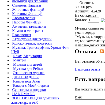
Фен-шуй для желаний
Оценить
Символы Защиты
300.00 руб.
Животные фен-шуй
Артикул:
42429
Картины Фэн-шуй
На складе: да
Ароматерапия
Кол-во:
Наборы Фэн-Шуй
Амулеты, талисманы
Музыка оказывает 
Камни и минералы
ума и сердца.
Благовония
"Музыка, которую 
Атрибутика для гаданий
лдьми, которые ну
Колокольчики, подвески
и наслаждаться жи
Музыка, Транссерфинг, Уроки Фэн-
Отзывы
Шуй
Relax, Медитация
Мантры
Нет отзывов об эт
Музыка для детей
Музыка для Рейки
Написать отзыв
Этническая музыка
ДЛЯ СВАДЬБЫ
Есть вопро
Товары под Заказ
Товары с Моей Фермы
Вы можете задать
Сувениры и подарки
HANDMADE
Имя:
ЗООТОВАРЫ для домашних
животных и рыб