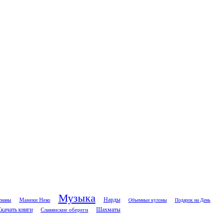
Музыка
Нарды
Манеки Неко
сманы
Объемные кулоны
Подарок на День
качать книги
Славянские обереги
Шахматы