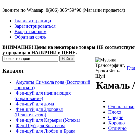
Звоните по Whatsap: 8(906) 305*59*90 (Магазин продается)
Главная страница
Зарегистрироваться
Вход с паролем
Обратная связь
ВНИМАНИЕ! Цены на некоторые товары НЕ соответствуют, а
у продавца о НАЛИЧИИ и ЦЕНЕ.
Гла
Каталог
Амулеты Символа года (Восточный
Камаль 
гороскоп)
Фэн-шуй для начинающих
(образование)
Фен-шуй для дома
Очень плохо
Фен-шуй для Здоровья
Плохо
(Целительство)
Средне
Фен-шуй для Карьеры (Успеха)
Хорошо
Фен-Шуй для Богатства
Отлично
Фен-шуй для Любви и Брака