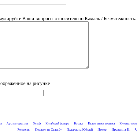
мулируйте Ваши вопросы относительно Камаль / Безмятежность:
зображенное на рисунке
Кошка
а
Ароматерапия
Гольф
Китайский фонарь
Кулон знаки зодиака
Кулоны тали
С
Покер
Рождения
Подарок на Свадьбу
Подарок на Юбилей
Правдина Н.