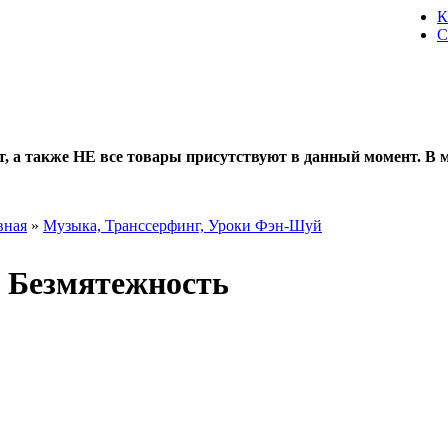
К
С
 также НЕ все товары присутствуют в данный момент. В ма
вная
»
Музыка, Транссерфинг, Уроки Фэн-Шуй
/ Безмятежность