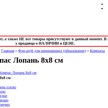
а также НЕ все товары присутствуют в данный момент. В м
у продавца о НАЛИЧИИ и ЦЕНЕ.
Главная
»
Фэн-шуй для начинающих (образование)
»
Компасы
пас Лопань 8х8 см
8х8 см
ень плохо
охо
едне
рошо
лично