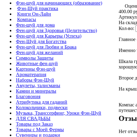
Фэн-шуй для начинающих (образование)
Оцен
Фэн-Шуй практика
400.00 р
Книги Он-Лайн
Артикул
Компасы
На склад
Фен-шуй для дома
Кол-во:
Фен-шуй для Здоровья (Целительство)
Фен-шуй для Карьеры (Успеха)
Главное
Фен-Шуй для Богатства
Фен-шуй для Любви и Брака
Именно 
Фен-шуй для желаний
Символы Защиты
Шкала гр
Животные фен-шуй
хорошую 
Картины Фэн-шуй
Ароматерапия
Второе д
Наборы Фэн-Шуй
Амулеты, талисманы
На крыш
Камни и минералы
Благовония
Атрибутика для гаданий
Компас а
Колокольчики, подвески
путешест
Музыка, Транссерфинг, Уроки Фэн-Шуй
Отз
ДЛЯ СВАДЬБЫ
Товары под Заказ
Товары с Моей Фермы
Нет отзы
Сувениры и подарки