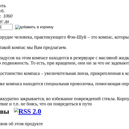
ить
уб.
:
1060
е: да
 орудие человека, практикующего Фэн-Шуй – это компас, которы
такой компас мы Вам предлагаем.
адусов на этом компасе находится в резервуаре с масляной жид
подвижность. То есть, при вращении, они ни за что не задеваю
остоинство компаса – увеличительная линза, прикрепленная к к
ке компаса находится специальная проволочка, помогающая опре
ккуратно закрывается, во избежание повреждений стекла. Корпус
вие и т.п. не боясь, что он повредиться в пути
ывы
вов об этом продукте