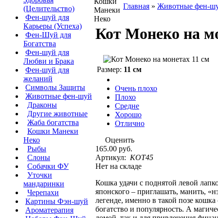
Главная
»
Животные фен-ш
(Целительство)
Фен-шуй для
Карьеры (Успеха)
Кот Монеко на мо
Фен-Шуй для
Богатства
Фен-шуй для
Любви и Брака
Размер:
11 см
Фен-шуй для
желаний
Символы Защиты
Очень плохо
Животные фен-шуй
Плохо
Драконы
Средне
Другие животные
Хорошо
Жаба богатства
Отлично
Кошки Манеки
Оценить
Неко
165.00 руб.
Рыбы
Артикул:
KOT45
Слоны
Нет на складе
Собачки ФУ
Уточки
Кошка удачи с поднятой левой лапк
мандаринки
японского – приглашать, манить, «н
Черепахи
легенде, именно в такой позе кошк
Картины Фэн-шуй
богатство и популярность. А магиче
Ароматерапия
домой, так и для привлечения финан