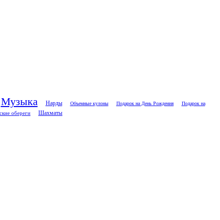
Музыка
Нарды
Объемные кулоны
Подарок на День Рождения
Подарок на
ские обереги
Шахматы