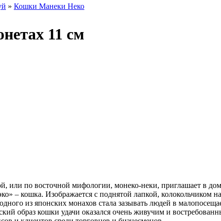
уй
»
Кошки Манеки Неко
нетах 11 см
ой, или по восточной мифологии, монеко-неки, приглашает в до
эко» – кошка. Изображается с поднятой лапкой, колокольчиком н
а одного из японских монахов стала зазывать людей в малопосещ
ский образ кошки удачи оказался очень живучим и востребованн
сов и клиентов среди торговцев и бизнесменов.