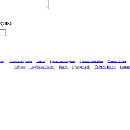
исунке
Кошка
Манеки Неко
ольф
Китайский фонарь
Кулон знаки зодиака
Кулоны талисманы
Скачать книги
Покер
Славян
Свадьбу
Подарок на Юбилей
Правдина Н.