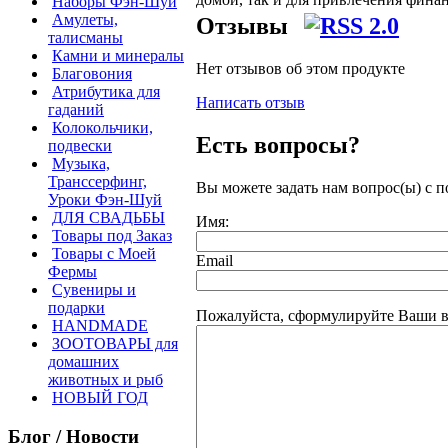
Наборы Фэн-Шуй
Амулеты,
Отзывы
талисманы
Камни и минералы
Нет отзывов об этом продукте
Благовония
Атрибутика для
Написать отзыв
гаданий
Колокольчики,
Есть вопросы?
подвески
Музыка,
Транссерфинг,
Вы можете задать нам вопрос(ы) с
Уроки Фэн-Шуй
ДЛЯ СВАДЬБЫ
Имя:
Товары под Заказ
Товары с Моей
Email
Фермы
Сувениры и
подарки
Пожалуйста, сформулируйте Ваши в
HANDMADE
ЗООТОВАРЫ для
домашних
животных и рыб
НОВЫЙ ГОД
Блог / Новости