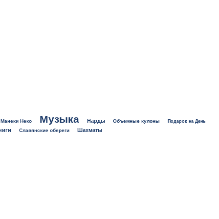
Музыка
Нарды
Манеки Неко
Объемные кулоны
Подарок на День
ниги
Шахматы
Славянские обереги