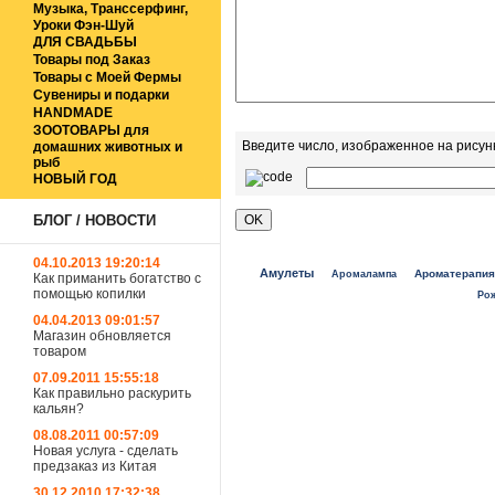
Музыка, Транссерфинг,
Уроки Фэн-Шуй
ДЛЯ СВАДЬБЫ
Товары под Заказ
Товары с Моей Фермы
Сувениры и подарки
HANDMADE
ЗООТОВАРЫ для
Введите число, изображенное на рисун
домашних животных и
рыб
НОВЫЙ ГОД
БЛОГ / НОВОСТИ
04.10.2013 19:20:14
Амулеты
Ароматерапия
Аромалампа
Как приманить богатство с
помощью копилки
Ро
04.04.2013 09:01:57
Магазин обновляется
товаром
07.09.2011 15:55:18
Как правильно раскурить
кальян?
08.08.2011 00:57:09
Новая услуга - сделать
предзаказ из Китая
30.12.2010 17:32:38