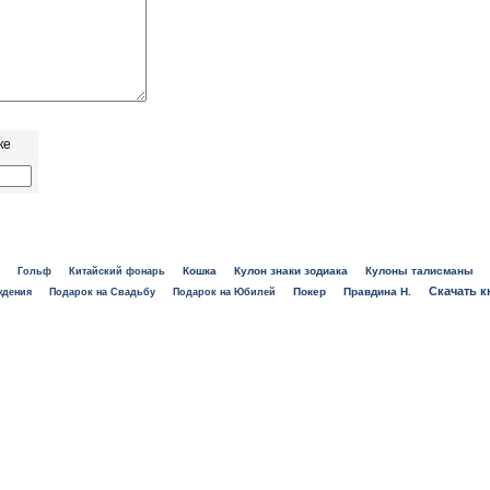
ке
Кошка
Кулон знаки зодиака
Кулоны талисманы
Гольф
Китайский фонарь
Скачать к
Покер
Правдина Н.
ждения
Подарок на Свадьбу
Подарок на Юбилей