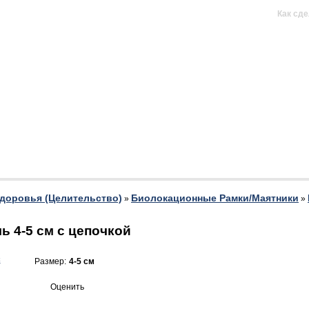
н продается)
Как сде
доровья (Целительство)
Биолокационные Рамки/Маятники
»
»
ь 4-5 см с цепочкой
Размер:
4-5 см
Оценить