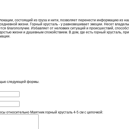
окации, состоящий из груза и нити, позволяет перенести информацию из на
вседневной жизни. Горный хрусталь - у равновешивает эмоции. Несет владель
кается благополучие. Избавляет от неловких ситуаций и происшествий, спос
достью жизни и душевным спокойствием. В дом, где есть горный хрусталь, пр
мации.
ощью следующей формы.
ы относительно Маятник горный хрусталь 4-5 см с цепочкой: