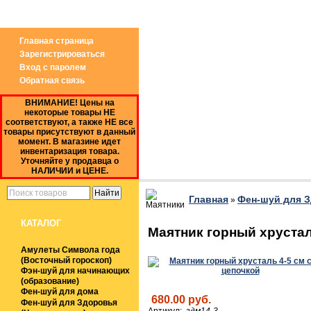
Звоните по Whatsap: 8(906) 305*59*90 (Магази
Главная страница
Зарегистрироваться
Вход с паролем
Обратная связь
ВНИМАНИЕ! Цены на
некоторые товары НЕ
соответствуют, а также НЕ все
товары присутствуют в данный
момент. В магазине идет
инвентаризация товара.
Уточняйте у продавца о
НАЛИЧИИ и ЦЕНЕ.
Главная
Фен-шуй для З
»
КАТАЛОГ
Маятник горный хрустал
Амулеты Символа года
(Восточный гороскоп)
Фэн-шуй для начинающих
(образование)
Фен-шуй для дома
680.00 руб.
Фен-шуй для Здоровья