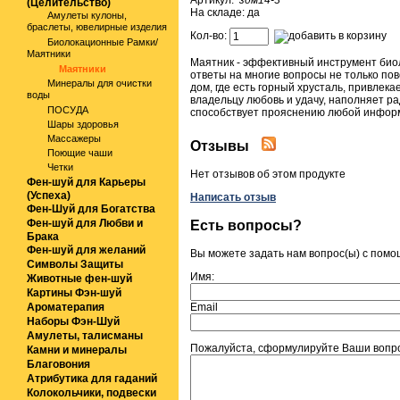
Артикул:
здм14-3
(Целительство)
На складе: да
Амулеты кулоны,
браслеты, ювелирные изделия
Кол-во:
Биолокационные Рамки/
Маятники
Маятник - эффективный инструмент биол
Маятники
ответы на многие вопросы не только по
Минералы для очистки
дом, где есть горный хрусталь, привле
воды
владельцу любовь и удачу, наполняет ра
ПОСУДА
способствует прояснению любой инфор
Шары здоровья
Массажеры
Отзывы
Поющие чаши
Четки
Нет отзывов об этом продукте
Фен-шуй для Карьеры
(Успеха)
Написать отзыв
Фен-Шуй для Богатства
Фен-шуй для Любви и
Есть вопросы?
Брака
Фен-шуй для желаний
Вы можете задать нам вопрос(ы) с пом
Символы Защиты
Имя:
Животные фен-шуй
Картины Фэн-шуй
Ароматерапия
Email
Наборы Фэн-Шуй
Амулеты, талисманы
Пожалуйста, сформулируйте Ваши вопрос
Камни и минералы
Благовония
Атрибутика для гаданий
Колокольчики, подвески