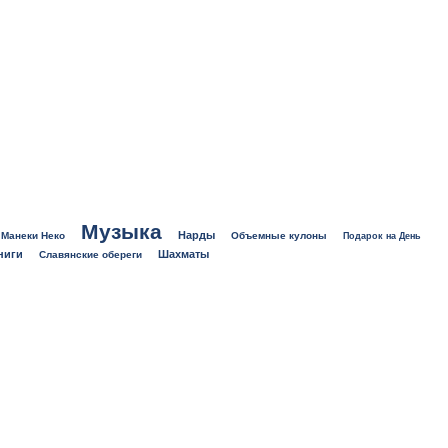
Музыка
Нарды
Манеки Неко
Объемные кулоны
Подарок на День
ниги
Шахматы
Славянские обереги