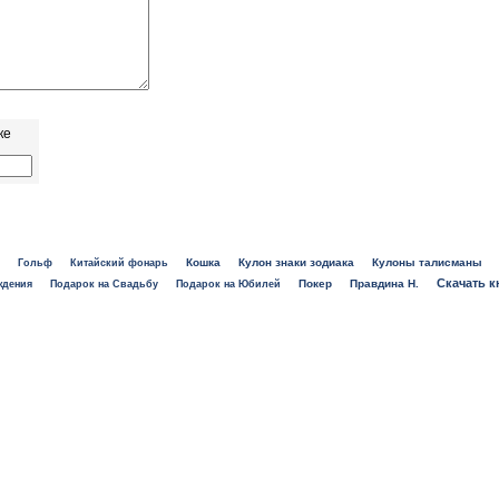
ке
Кошка
Кулон знаки зодиака
Кулоны талисманы
Гольф
Китайский фонарь
Скачать к
Покер
Правдина Н.
ждения
Подарок на Свадьбу
Подарок на Юбилей