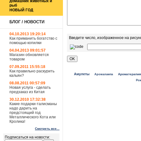
домашних животных и
рыб
НОВЫЙ ГОД
БЛОГ / НОВОСТИ
04.10.2013 19:20:14
Введите число, изображенное на рисун
Как приманить богатство с
помощью копилки
04.04.2013 09:01:57
Магазин обновляется
товаром
07.09.2011 15:55:18
Как правильно раскурить
Амулеты
Ароматерапия
Аромалампа
кальян?
Ро
08.08.2011 00:57:09
Новая услуга - сделать
предзаказ из Китая
30.12.2010 17:32:38
Какие подарки-талисманы
надо дарить на
предстоящий год
Металлического Кота или
Кролика!
Смотреть все...
Подписаться на новости: