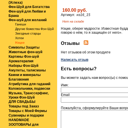
(Успеха)
Фен-Шуй для Богатства
160.00 руб.
Фен-шуй для Любви и
Артикул:
нэ16_15
Брака
Фен-шуй для желаний
Нет на складе
Ганеши
Нэцке, оберег мудрости. Известная будд
Другие божества Фэн-Шуй
говорю о нём, то я защищён от него».
Звездные старцы
Хотеи
Отзывы
Нэцке
Символы Защиты
Животные фен-шуй
Нет отзывов об этом продукте
Картины Фэн-шуй
Написать отзыв
Ароматерапия
Наборы Фэн-Шуй
Есть вопросы?
Амулеты, талисманы
Камни и минералы
Вы можете задать нам вопрос(ы) с пом
Благовония
Атрибутика для гаданий
Имя:
Колокольчики, подвески
Музыка, Транссерфинг,
Email
Уроки Фэн-Шуй
ДЛЯ СВАДЬБЫ
Товары под Заказ
Пожалуйста, сформулируйте Ваши вопрос
Товары с Моей Фермы
Сувениры и подарки
HANDMADE
ЗООТОВАРЫ для