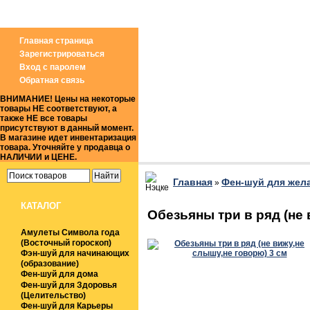
Звоните по Whatsap: 8(906) 305*59*90 (Магази
Главная страница
Зарегистрироваться
Вход с паролем
Обратная связь
ВНИМАНИЕ! Цены на некоторые
товары НЕ соответствуют, а
также НЕ все товары
присутствуют в данный момент.
В магазине идет инвентаризация
товара. Уточняйте у продавца о
НАЛИЧИИ и ЦЕНЕ.
Главная
Фен-шуй для жел
»
КАТАЛОГ
Обезьяны три в ряд (не 
Амулеты Символа года
(Восточный гороскоп)
Фэн-шуй для начинающих
(образование)
Фен-шуй для дома
Фен-шуй для Здоровья
(Целительство)
Фен-шуй для Карьеры