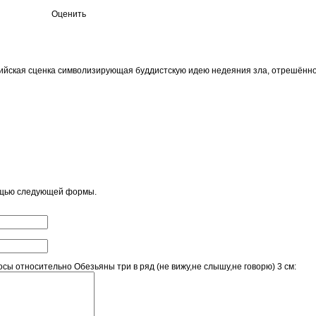
Оценить
ийская сценка символизирующая буддистскую идею недеяния зла, отрешённост
ощью следующей формы.
ы относительно Обезьяны три в ряд (не вижу,не слышу,не говорю) 3 см: