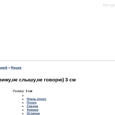
н продается)
Как сде
аний
Нэцке
»
вижу,не слышу,не говорю) 3 см
Размер:
3 см
Очень плохо
Плохо
Средне
Хорошо
Отлично