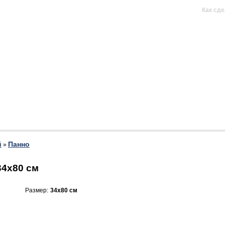
н продается)
Как сде
й
Панно
»
34х80 см
Размер:
34х80 см