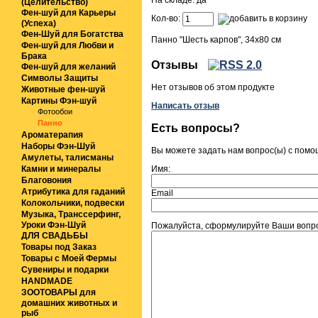
На складе: да
(Целительство)
Фен-шуй для Карьеры
Кол-во:
(Успеха)
Фен-Шуй для Богатства
Панно "Шесть карпов", 34х80 см
Фен-шуй для Любви и
Брака
Отзывы
Фен-шуй для желаний
Символы Защиты
Нет отзывов об этом продукте
Животные фен-шуй
Картины Фэн-шуй
Написать отзыв
Фотообои
Панно
Есть вопросы?
Ароматерапия
Наборы Фэн-Шуй
Вы можете задать нам вопрос(ы) с пом
Амулеты, талисманы
Камни и минералы
Имя:
Благовония
Атрибутика для гаданий
Email
Колокольчики, подвески
Музыка, Транссерфинг,
Уроки Фэн-Шуй
Пожалуйста, сформулируйте Ваши вопрос
ДЛЯ СВАДЬБЫ
Товары под Заказ
Товары с Моей Фермы
Сувениры и подарки
HANDMADE
ЗООТОВАРЫ для
домашних животных и
рыб