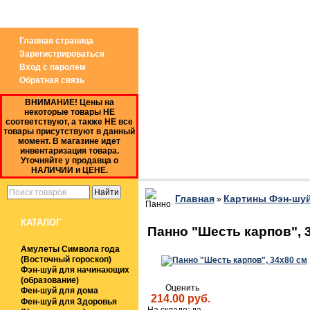
Звоните по Whatsap: 8(906) 305*59*90 (Магази
Главная страница
Зарегистрироваться
Вход с паролем
Обратная связь
ВНИМАНИЕ! Цены на
некоторые товары НЕ
соответствуют, а также НЕ все
товары присутствуют в данный
момент. В магазине идет
инвентаризация товара.
Уточняйте у продавца о
НАЛИЧИИ и ЦЕНЕ.
Главная
Картины Фэн-шу
»
КАТАЛОГ
Панно "Шесть карпов", 
Амулеты Символа года
(Восточный гороскоп)
Фэн-шуй для начинающих
(образование)
Оценить
Фен-шуй для дома
214.00 руб.
Фен-шуй для Здоровья