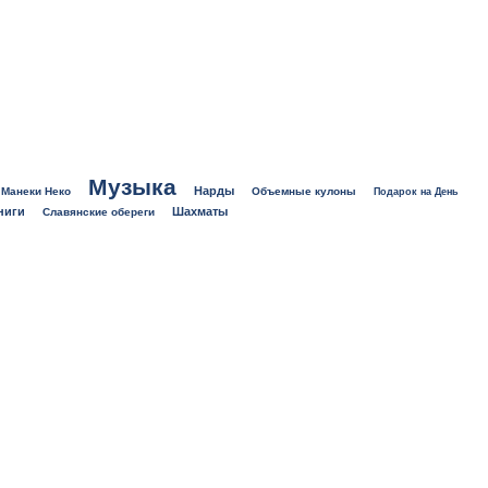
Музыка
Нарды
Манеки Неко
Объемные кулоны
Подарок на День
ниги
Шахматы
Славянские обереги