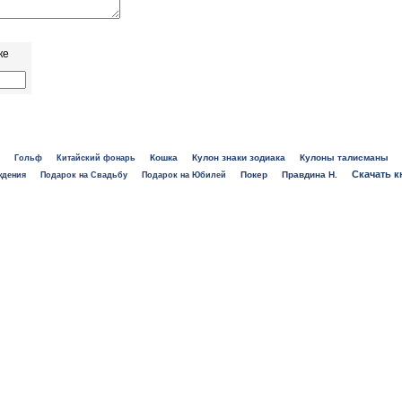
ке
Кошка
Кулон знаки зодиака
Кулоны талисманы
Гольф
Китайский фонарь
Скачать к
Покер
Правдина Н.
ждения
Подарок на Свадьбу
Подарок на Юбилей