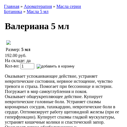
Главная
»
Ароматерапия
»
Масла серии
Ботаника
»
Масла 5 мл
Валериана 5 мл
Размер:
5 мл
192.00 руб.
На складе: да
Кол-во:
Оказывает успокаивающее действие, устраняет
невротические состояния, нервное истощение, чувство
тревоги и страха. Помогает при бессоннице и истерии.
Погружает в мир самоуглубления и покоя.
Оказывает общеукрепляющее действие. Купирует
невротические головные боли. Устраняет спазмы
коронарных сосудов, тахикардию, невротические боли в
сердце. Оптимизирует работу щитовидной железы (при ее
гиперфункции). Купирует спазмы гладкой мускулатуры,
устраняет кишечные колики и спастический запор.