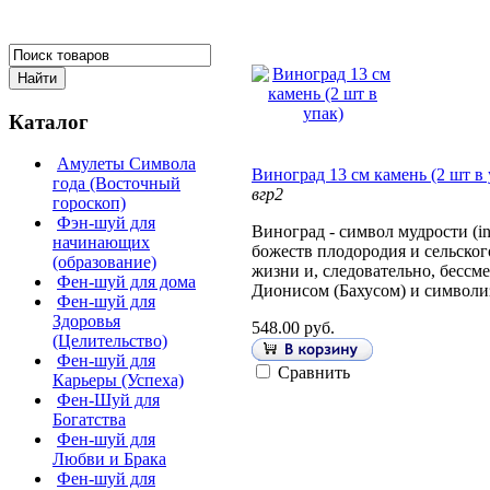
Каталог
Амулеты Символа
Виноград 13 см камень (2 шт в 
года (Восточный
вгр2
гороскоп)
Фэн-шуй для
Виноград - символ мудрости (in 
начинающих
божеств плодородия и сельског
(образование)
жизни и, следовательно, бессме
Фен-шуй для дома
Дионисом (Бахусом) и символ
Фен-шуй для
Здоровья
548.00 руб.
(Целительство)
Фен-шуй для
Сравнить
Карьеры (Успеха)
Фен-Шуй для
Богатства
Фен-шуй для
Любви и Брака
Фен-шуй для