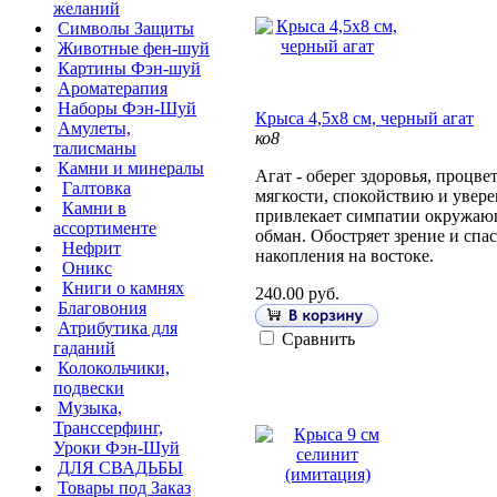
желаний
Символы Защиты
Животные фен-шуй
Картины Фэн-шуй
Ароматерапия
Наборы Фэн-Шуй
Крыса 4,5х8 см, черный агат
Амулеты,
ко8
талисманы
Камни и минералы
Агат - оберег здоровья, процве
Галтовка
мягкости, спокойствию и увере
Камни в
привлекает симпатии окружающ
ассортименте
обман. Обостряет зрение и спас
Нефрит
накопления на востоке.
Оникс
Книги о камнях
240.00 руб.
Благовония
Атрибутика для
Сравнить
гаданий
Колокольчики,
подвески
Музыка,
Транссерфинг,
Уроки Фэн-Шуй
ДЛЯ СВАДЬБЫ
Товары под Заказ