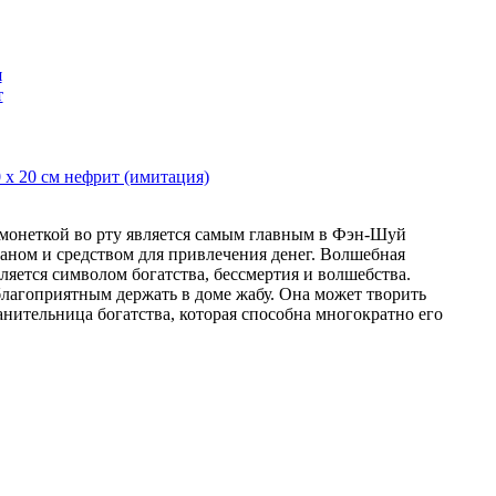
 х 20 см нефрит (имитация)
 монеткой во рту является самым главным в Фэн-Шуй
аном и средством для привлечения денег. Волшебная
ляется символом богатства, бессмертия и волшебства.
благоприятным держать в доме жабу. Она может творить
анительница богатства, которая способна многократно его