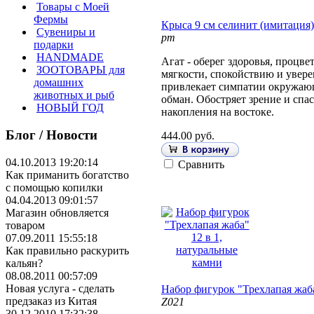
Товары с Моей
Фермы
Крыса 9 см селинит (имитация)
Сувениры и
рт
подарки
HANDMADE
Агат - оберег здоровья, процве
ЗООТОВАРЫ для
мягкости, спокойствию и увере
домашних
привлекает симпатии окружающ
животных и рыб
обман. Обостряет зрение и спас
НОВЫЙ ГОД
накопления на востоке.
Блог / Новости
444.00 руб.
04.10.2013 19:20:14
Сравнить
Как приманить богатство
с помощью копилки
04.04.2013 09:01:57
Магазин обновляется
товаром
07.09.2011 15:55:18
Как правильно раскурить
кальян?
08.08.2011 00:57:09
Новая услуга - сделать
Набор фигурок "Трехлапая жаба
предзаказ из Китая
Z021
30.12.2010 17:32:38